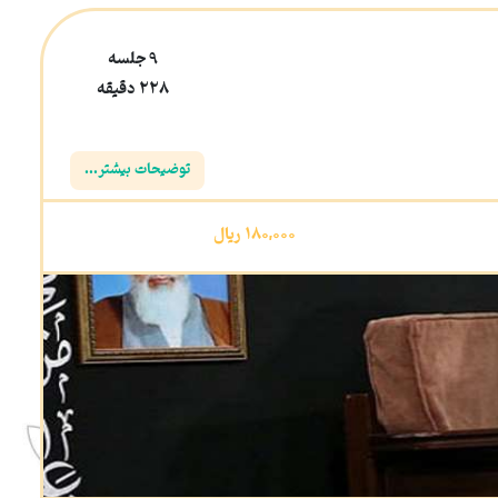
9 جلسه
228 دقیقه
توضیحات بیشتر...
180,000
ريال