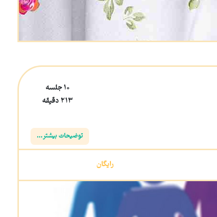
10 جلسه
213 دقیقه
توضیحات بیشتر...
رایگان