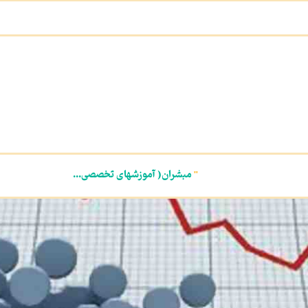
"
مبشران( آموزشهای تخصصی...