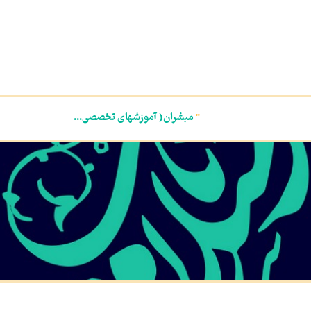
"
مبشران( آموزشهای تخصصی...