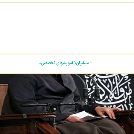
"
مبشران( آموزشهای تخصصی...