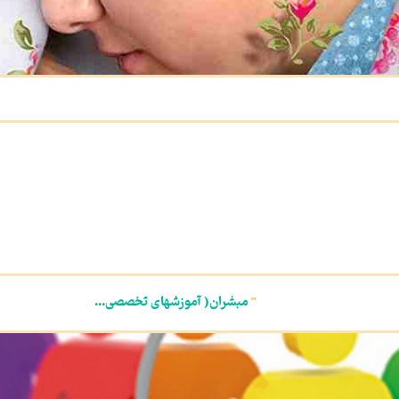
"
مبشران( آموزشهای تخصصی...