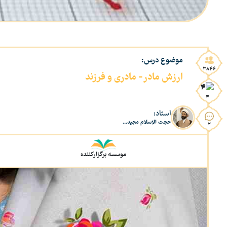
موضوع درس:
3846
ارزش مادر- مادری و فرزند
4
استاد:
حجت الاسلام مجید...
2
موسسه برگزارکننده