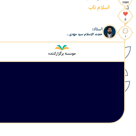
2662
اسلام ناب
5
استاد:
حجت الاسلام سید مهدی...
0
موسسه برگزارکننده