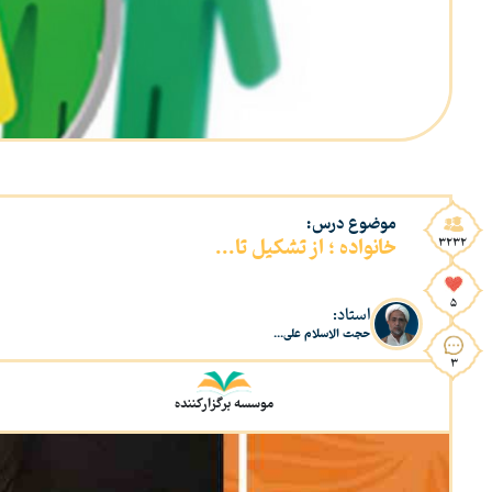
موضوع درس:
خانواده ؛ از تشکیل تا...
3232
5
استاد:
حجت الاسلام علی...
3
موسسه برگزارکننده