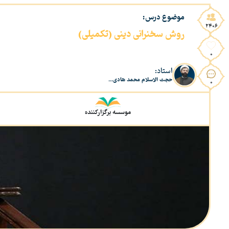
موضوع درس:
2406
روش سخنرانی دینی (تکمیلی)
0
استاد:
حجت الاسلام محمد هادی...
0
موسسه برگزارکننده