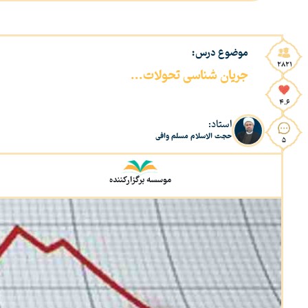
موضوع درس:
2821
جریان شناسی تحولات...
4.6
استاد:
حجت الاسلام مسلم وافی
5
موسسه برگزارکننده