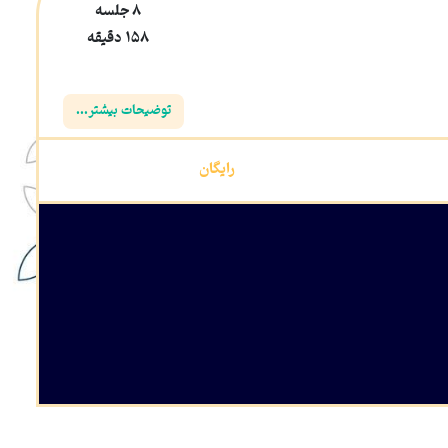
8 جلسه
158 دقیقه
توضیحات بیشتر...
رایگان