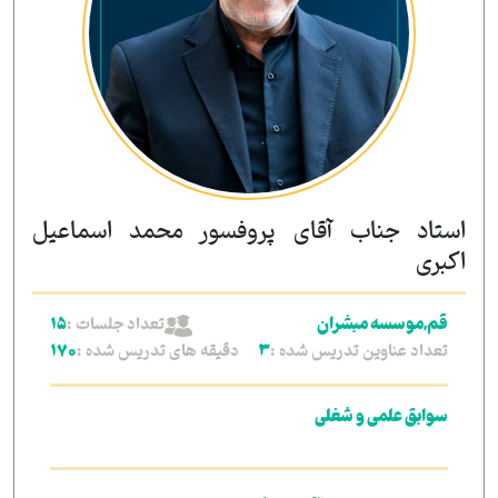
استاد جناب آقای پروفسور محمد اسماعیل
اکبری
تعداد جلسات :
قم,موسسه مبشران
15
تعداد عناوین تدریس شده :
دقیقه های تدریس شده :
170
3
سوابق علمی و شغلی