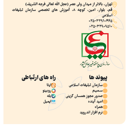
تهران، بالاتر از ميدان ولي عصر (عجل‌ الله‌ تعالی‌ فرجه‌ الشریف)
قم، بلوار، امین، کوچه 8، آموزش های تخصصی سازمان تبلیغات
اسلامی
025-32910465
025-32909510
پیوند ها
راه های ارتباطی
سازمان تبلیغات اسلامی
ایتا
سـمیـم
روبینو
صدور مجوز همسان گزینی
بله
امید آینده
ایمیل
همراه
نرم افزار اندروید